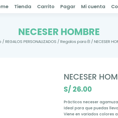
ome
Tienda
Carrito
Pagar
Mi cuenta
Co
NECESER HOMBRE
o
/
REGALOS PERSONALIZADOS
/
Regalos para Él
/ NECESER HO
NECESER HOM
S/
26.00
Prácticos neceser agamuzado
Ideal para que puedas lleva
Viene en variados colores 