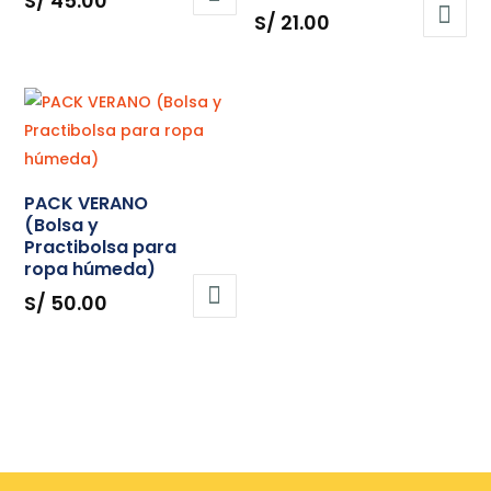
S/
45.00
S/
21.00
de
Este
precios:
producto
desde
tiene
S/ 28.00
múltiples
hasta
variantes.
S/ 45.00
Las
opciones
PACK VERANO
(Bolsa y
se
Practibolsa para
pueden
ropa húmeda)
elegir
S/
50.00
en
la
página
de
producto