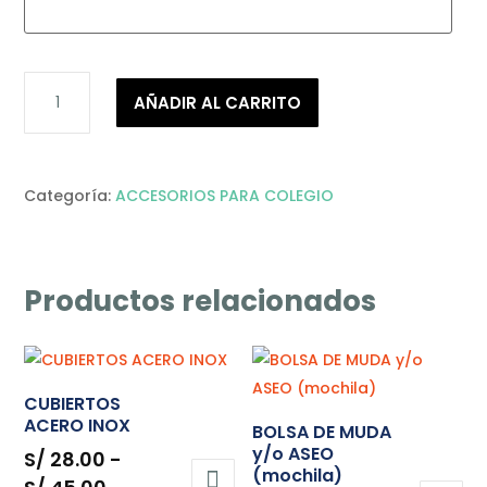
BOLSA
AÑADIR AL CARRITO
PEQUEÑA
(PRACTIBOLSA)
PARA
ROPA
Categoría:
ACCESORIOS PARA COLEGIO
HUMEDA
cantidad
Productos relacionados
CUBIERTOS
ACERO INOX
BOLSA DE MUDA
y/o ASEO
S/
28.00
-
(mochila)
Rango