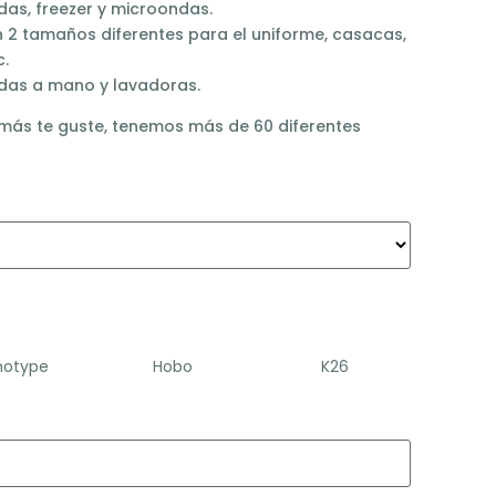
adas, freezer y microondas.
n 2 tamaños diferentes para el uniforme, casacas,
c.
adas a mano y lavadoras.
 más te guste, tenemos más de 60 diferentes
motype
Hobo
K26