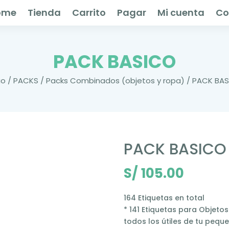
ome
Tienda
Carrito
Pagar
Mi cuenta
Co
PACK BASICO
io
/
PACKS
/
Packs Combinados (objetos y ropa)
/ PACK BA
PACK BASICO
S/
105.00
164 Etiquetas en total
* 141 Etiquetas para Objeto
todos los útiles de tu pequ