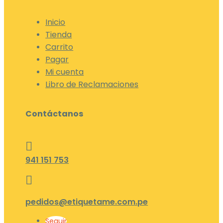
Inicio
Tienda
Carrito
Pagar
Mi cuenta
Libro de Reclamaciones
Contáctanos

941 151 753

pedidos@etiquetame.com.pe
Seguir