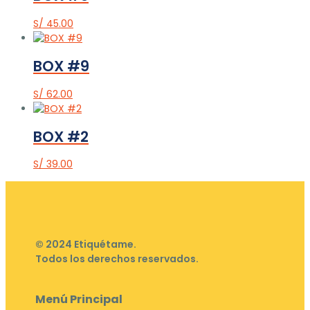
S/
45.00
BOX #9
S/
62.00
BOX #2
S/
39.00
© 2024 Etiquétame.
Todos los derechos reservados.
Menú Principal