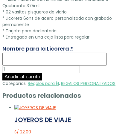
Quebranta 375ml
* 02 vasitos pisqueros de vidrio
* Licorera 6onz de acero personalizada con grabado
permanente
* Tarjeta para dedicatoria
* Entregado en una caja lista para regalar
Nombre para la Licorera
*
BOX
#15
Añadir al carrito
cantidad
Categorías:
Regalos para Él
,
REGALOS PERSONALIZADOS
Productos relacionados
JOYEROS DE VIAJE
S/
22.00