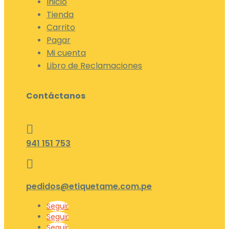
Inicio
Tienda
Carrito
Pagar
Mi cuenta
Libro de Reclamaciones
Contáctanos

941 151 753

pedidos@etiquetame.com.pe
Seguir
Seguir
Seguir