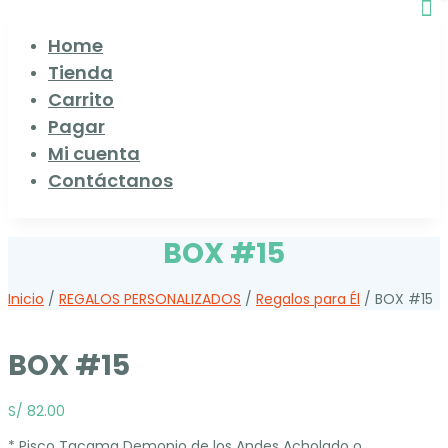
Home
Tienda
Carrito
Pagar
Mi cuenta
Contáctanos
BOX #15
Inicio
/
REGALOS PERSONALIZADOS
/
Regalos para Él
/ BOX #15
BOX #15
S/
82.00
* Pisco Tacama Demonio de los Andes Acholado o